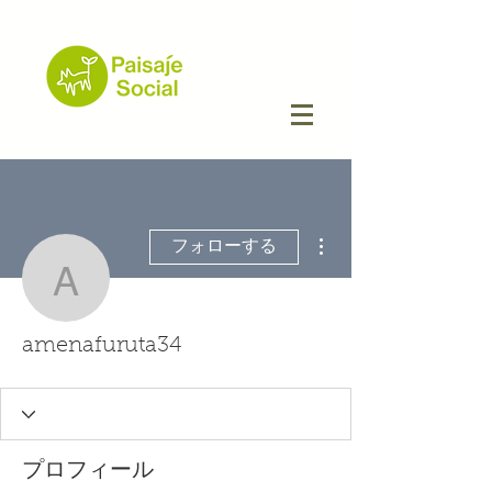
その他
フォローする
amenafuruta34
amenafuruta34
プロフィール