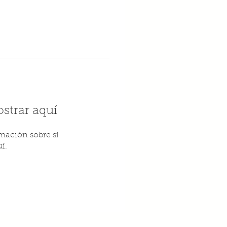
strar aquí
ación sobre sí
í.