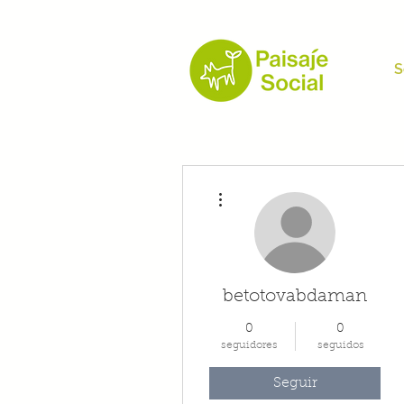
S
Más acciones
betotovabdaman
0
0
seguidores
seguidos
Seguir