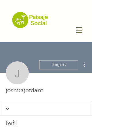
Más acciones
Seguir
joshuajordant
joshuajordant
Perfil