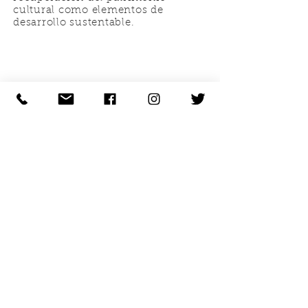
cultural como elementos de
desarrollo sustentable.
FUNDACIÓN
PAISAJE
SOCIAL A.C.
Proyecto realizado gracias al patrocinio de:
De la Marina 22, Int E, Col. Observatorio,
Del Miguel Hidalgo, C.P. 11860, CDMX
Tel
+52 55 5277 0815
© 2020 Fundación Paisaje Social A.C.