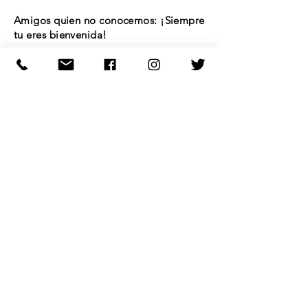
Amigos quien no conocemos: ¡Siempre
tu eres bienvenida!
Amigos quien necesita ayuda: Favor de
escribir, buscaremos soluciones juntos.
Instituciones: ¡Nos encantaría
colaborar con ustedes!
FUNDACIÓN
PAISAJE
SOCIAL A.C.
Proyecto realizado gracias al patrocinio de:
De la Marina 22, Int E, Col. Observatorio,
Del Miguel Hidalgo, C.P. 11860, CDMX