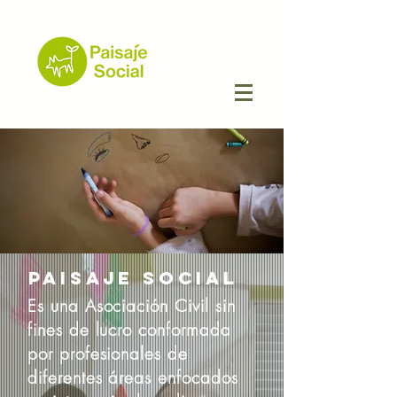
PAISAJE SOCIAL
Es una Asociación Civil sin
fines de lucro conformada
por profesionales de
diferentes áreas enfocados