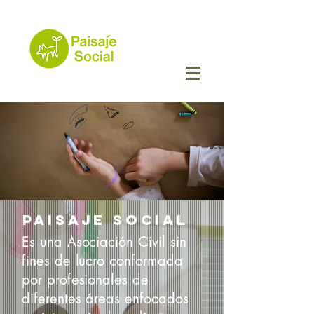
PAISAJE SOCIAL
Es una Asociación Civil sin
fines de lucro conformada
por profesionales de
diferentes áreas enfocados