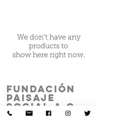
We don’t have any
products to
show here right now.
FUNDACIÓN
PAISAJE
SOCIAL A.C.
Proyecto realizado gracias al patrocinio de:
De la Marina 22, Int E, Col. Observatorio,