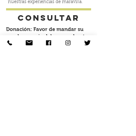
nuestras experiencias de maravilla.
CONSULTAR
Donación: Favor de mandar su
nombre, copia del comprobante
del deposito, su contacto.
Empresa: Favor de mandar
nombre de empresa y su
contacto.