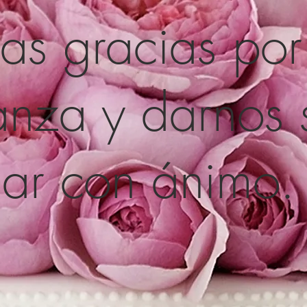
s gracias por
anza y darnos 
jar con ánimo.