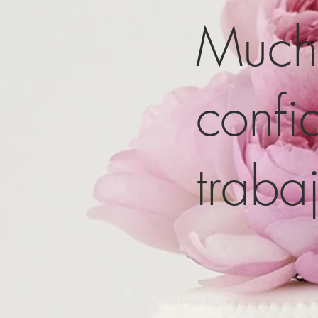
Mucha
confi
traba