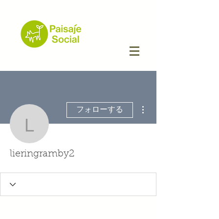
その他
フォローする
lieringramby2
lieringramby2