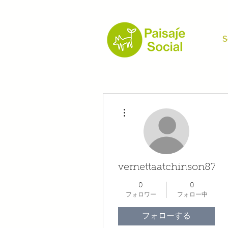
S
その他
vernettaatchinson874
0
0
フォロワー
フォロー中
フォローする