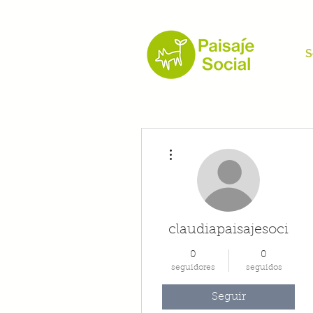
S
Más acciones
claudiapaisajesoci
0
0
seguidores
seguidos
Seguir