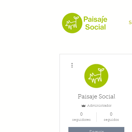
S
Más acciones
Paisaje Social
Administrador
0
0
seguidores
seguidos