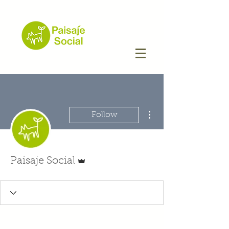
More actions
Follow
Admin
Paisaje Social