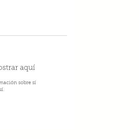
strar aquí
ación sobre sí
í.