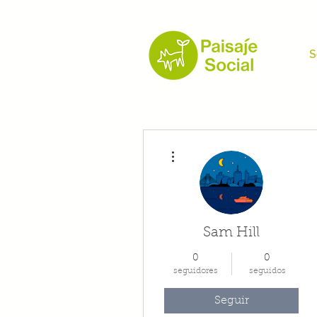
S
Más acciones
Sam Hill
0
0
seguidores
seguidos
Seguir