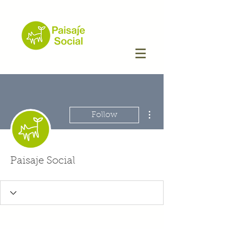
More actions
Follow
Paisaje Social