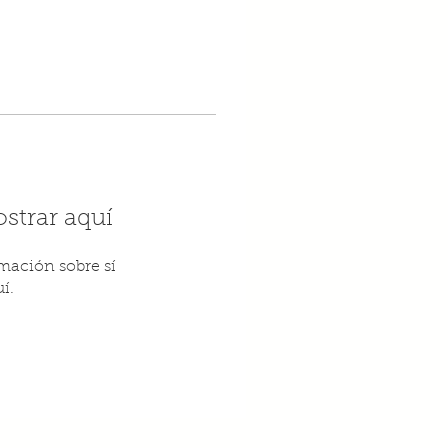
strar aquí
ación sobre sí
í.