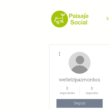
S
Más acciones
wellelitpaimonboi
0
0
seguidores
seguidos
Seguir