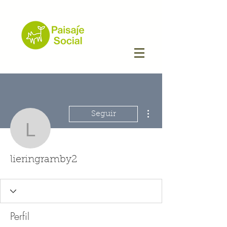
Más acciones
Seguir
lieringramby2
lieringramby2
Perfil