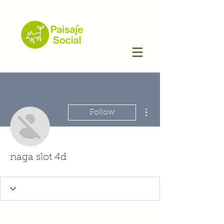
More actions
Follow
naga slot 4d